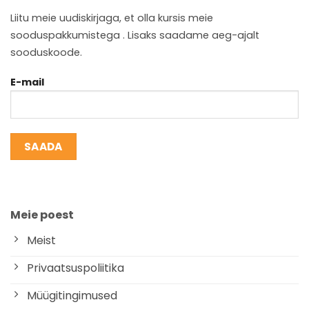
Liitu meie uudiskirjaga, et olla kursis meie
sooduspakkumistega . Lisaks saadame aeg-ajalt
sooduskoode.
E-mail
Meie poest
Meist
Privaatsuspoliitika
Müügitingimused