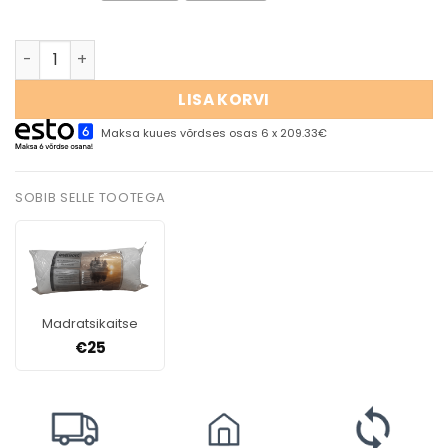
LISA KORVI
Maksa kuues võrdses osas 6 x 209.33€
SOBIB SELLE TOOTEGA
Madratsikaitse
€
25