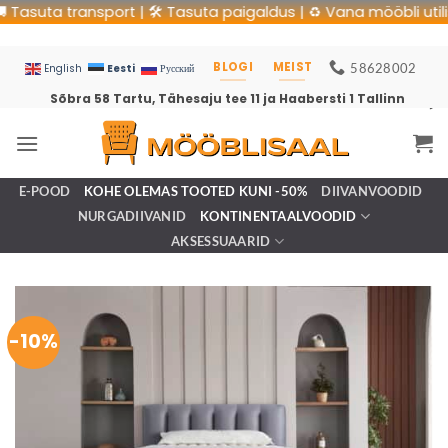
suta transport | 🛠 Tasuta paigaldus | ♻️ Vana mööbli utiliseer
BLOGI
MEIST
58628002
Eesti
English
Русский
Sõbra 58 Tartu, Tähesaju tee 11 ja Haabersti 1 Tallinn
E-POOD
KOHE OLEMAS TOOTED KUNI -50%
DIIVANVOODID
NURGADIIVANID
KONTINENTAALVOODID
AKSESSUAARID
-10%