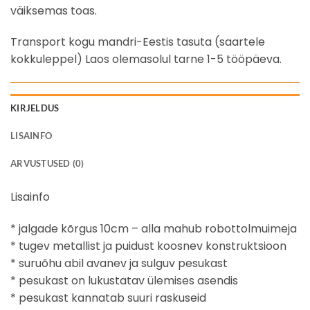
väiksemas toas.
Transport kogu mandri-Eestis tasuta (saartele
kokkuleppel) Laos olemasolul tarne 1-5 tööpäeva.
KIRJELDUS
LISAINFO
ARVUSTUSED (0)
Lisainfo
* jalgade kõrgus 10cm – alla mahub robottolmuimeja
* tugev metallist ja puidust koosnev konstruktsioon
* suruõhu abil avanev ja sulguv pesukast
* pesukast on lukustatav ülemises asendis
* pesukast kannatab suuri raskuseid