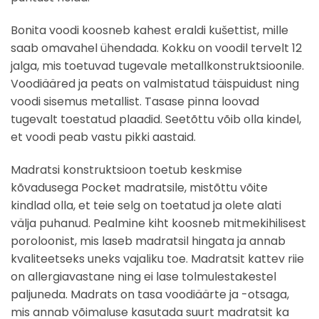
Bonita voodi koosneb kahest eraldi kušettist, mille
saab omavahel ühendada. Kokku on voodil tervelt 12
jalga, mis toetuvad tugevale metallkonstruktsioonile.
Voodiääred ja peats on valmistatud täispuidust ning
voodi sisemus metallist. Tasase pinna loovad
tugevalt toestatud plaadid. Seetõttu võib olla kindel,
et voodi peab vastu pikki aastaid.
Madratsi konstruktsioon toetub keskmise
kõvadusega Pocket madratsile, mistõttu võite
kindlad olla, et teie selg on toetatud ja olete alati
välja puhanud. Pealmine kiht koosneb mitmekihilisest
poroloonist, mis laseb madratsil hingata ja annab
kvaliteetseks uneks vajaliku toe. Madratsit kattev riie
on allergiavastane ning ei lase tolmulestakestel
paljuneda. Madrats on tasa voodiäärte ja -otsaga,
mis annab võimaluse kasutada suurt madratsit ka