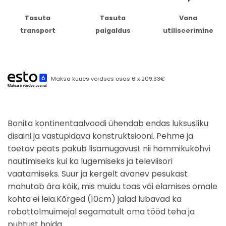
Tasuta
Tasuta
Vana
transport
paigaldus
utiliseerimine
Maksa kuues võrdses osas 6 x 209.33€
Bonita kontinentaalvoodi ühendab endas luksusliku
disaini ja vastupidava konstruktsiooni. Pehme ja
toetav peats pakub lisamugavust nii hommikukohvi
nautimiseks kui ka lugemiseks ja televiisori
vaatamiseks. Suur ja kergelt avanev pesukast
mahutab ära kõik, mis muidu toas või elamises omale
kohta ei leia.Kõrged (10cm) jalad lubavad ka
robottolmuimejal segamatult oma tööd teha ja
puhtust hoida.