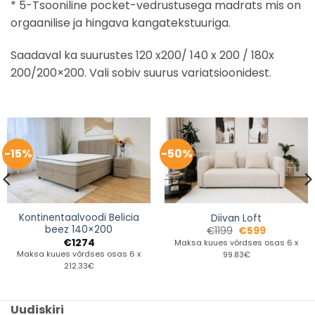
* 5-Tsooniline pocket-vedrustusega madrats mis on
orgaanilise ja hingava kangatekstuuriga.
Saadaval ka suurustes 120 x200/ 140 x 200 / 180x
200/200×200. Vali sobiv suurus variatsioonidest.
-15%
-50%
Kontinentaalvoodi Belicia
Diivan Loft
beez 140×200
€
1199
€
599
€
1274
Maksa kuues võrdses osas 6 x
Maksa kuues võrdses osas 6 x
99.83€
212.33€
Uudiskiri