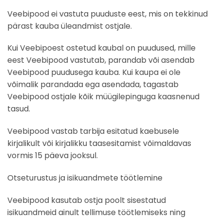
Veebipood ei vastuta puuduste eest, mis on tekkinud
pärast kauba üleandmist ostjale.
Kui Veebipoest ostetud kaubal on puudused, mille
eest Veebipood vastutab, parandab või asendab
Veebipood puudusega kauba. Kui kaupa ei ole
võimalik parandada ega asendada, tagastab
Veebipood ostjale kõik müügilepinguga kaasnenud
tasud.
Veebipood vastab tarbija esitatud kaebusele
kirjalikult või kirjalikku taasesitamist võimaldavas
vormis 15 päeva jooksul.
Otseturustus ja isikuandmete töötlemine
Veebipood kasutab ostja poolt sisestatud
isikuandmeid ainult tellimuse töötlemiseks ning