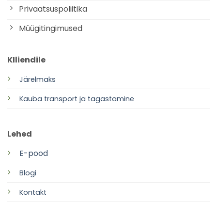
Privaatsuspoliitika
Müügitingimused
KIliendile
Järelmaks
Kauba transport ja tagastamine
Lehed
E-pood
Blogi
Kontakt