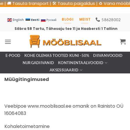
🚚 Tasuta transport | 🛠 Tasuta paigaldus | ♻️ Vana mööbli util
BLOGI
MEIST
58628002
Eesti
English
Русский
Sõbra 58 Tartu, Tähesaju tee 11 ja Haabersti 1 Tallinn
E-POOD
KOHE OLEMAS TOOTED KUNI -50%
DIIVANVOODID
NURGADIIVANID
KONTINENTAALVOODID
AKSESSUAARID
Müügitingimused
Veebipoe www.mooblisaal.ee omanik on Rainisto OÜ
16064083
Kohaletoimetamine