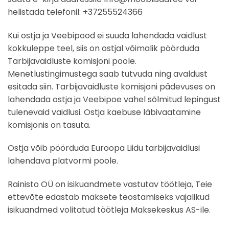
helistada telefonil: +37255524366
Kui ostja ja Veebipood ei suuda lahendada vaidlust
kokkuleppe teel, siis on ostjal võimalik pöörduda
Tarbijavaidluste komisjoni poole.
Menetlustingimustega saab tutvuda ning avaldust
esitada siin. Tarbijavaidluste komisjoni pädevuses on
lahendada ostja ja Veebipoe vahel sõlmitud lepingust
tulenevaid vaidlusi. Ostja kaebuse läbivaatamine
komisjonis on tasuta.
Ostja võib pöörduda Euroopa Liidu tarbijavaidlusi
lahendava platvormi poole.
Rainisto OÜ on isikuandmete vastutav töötleja, Teie
ettevõte edastab maksete teostamiseks vajalikud
isikuandmed volitatud töötleja Maksekeskus AS-ile.