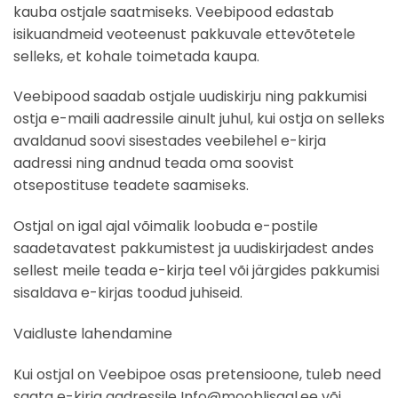
kauba ostjale saatmiseks. Veebipood edastab
isikuandmeid veoteenust pakkuvale ettevõtetele
selleks, et kohale toimetada kaupa.
Veebipood saadab ostjale uudiskirju ning pakkumisi
ostja e-maili aadressile ainult juhul, kui ostja on selleks
avaldanud soovi sisestades veebilehel e-kirja
aadressi ning andnud teada oma soovist
otsepostituse teadete saamiseks.
Ostjal on igal ajal võimalik loobuda e-postile
saadetavatest pakkumistest ja uudiskirjadest andes
sellest meile teada e-kirja teel või järgides pakkumisi
sisaldava e-kirjas toodud juhiseid.
Vaidluste lahendamine
Kui ostjal on Veebipoe osas pretensioone, tuleb need
saata e-kirja aadressile Info@mooblisaal.ee või