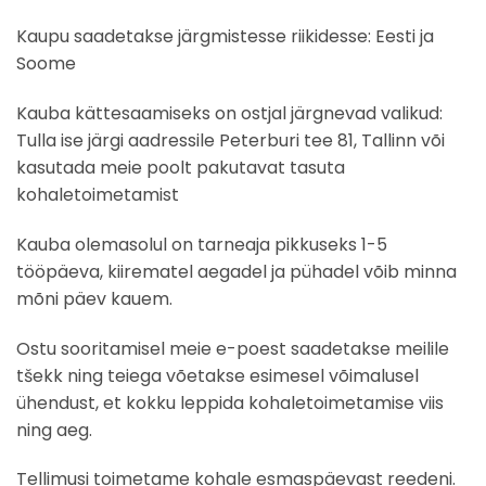
Kaupu saadetakse järgmistesse riikidesse: Eesti ja
Soome
Kauba kättesaamiseks on ostjal järgnevad valikud:
Tulla ise järgi aadressile Peterburi tee 81, Tallinn või
kasutada meie poolt pakutavat tasuta
kohaletoimetamist
Kauba olemasolul on tarneaja pikkuseks 1-5
tööpäeva, kiirematel aegadel ja pühadel võib minna
mõni päev kauem.
Ostu sooritamisel meie e-poest saadetakse meilile
tšekk ning teiega võetakse esimesel võimalusel
ühendust, et kokku leppida kohaletoimetamise viis
ning aeg.
Tellimusi toimetame kohale esmaspäevast reedeni.