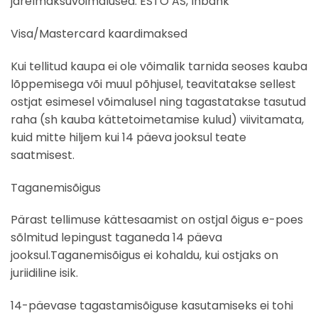
järelmaksuvõimalused: ESTO AS, Inbank
Visa/Mastercard kaardimaksed
Kui tellitud kaupa ei ole võimalik tarnida seoses kauba
lõppemisega või muul põhjusel, teavitatakse sellest
ostjat esimesel võimalusel ning tagastatakse tasutud
raha (sh kauba kättetoimetamise kulud) viivitamata,
kuid mitte hiljem kui 14 päeva jooksul teate
saatmisest.
Taganemisõigus
Pärast tellimuse kättesaamist on ostjal õigus e-poes
sõlmitud lepingust taganeda 14 päeva
jooksul.Taganemisõigus ei kohaldu, kui ostjaks on
juriidiline isik.
14-päevase tagastamisõiguse kasutamiseks ei tohi