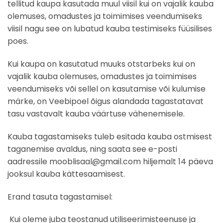
tellitud kaupa kasutada muul viisil kui on vajalik kauba
olemuses, omadustes ja toimimises veendumiseks
viisil nagu see on lubatud kauba testimiseks füüsilises
poes.
Kui kaupa on kasutatud muuks otstarbeks kui on
vajalik kauba olemuses, omadustes ja toimimises
veendumiseks või sellel on kasutamise või kulumise
märke, on Veebipoel õigus alandada tagastatavat
tasu vastavalt kauba väärtuse vähenemisele.
Kauba tagastamiseks tuleb esitada kauba ostmisest
taganemise avaldus, ning saata see e-posti
aadressile mooblisaal@gmail.com hiljemalt 14 päeva
jooksul kauba kättesaamisest.
Erand tasuta tagastamisel:
Kui oleme juba teostanud utiliseerimisteenuse ja