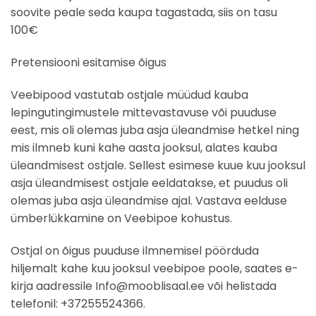
soovite peale seda kaupa tagastada, siis on tasu
100€
Pretensiooni esitamise õigus
Veebipood vastutab ostjale müüdud kauba
lepingutingimustele mittevastavuse või puuduse
eest, mis oli olemas juba asja üleandmise hetkel ning
mis ilmneb kuni kahe aasta jooksul, alates kauba
üleandmisest ostjale. Sellest esimese kuue kuu jooksul
asja üleandmisest ostjale eeldatakse, et puudus oli
olemas juba asja üleandmise ajal. Vastava eelduse
ümberlükkamine on Veebipoe kohustus.
Ostjal on õigus puuduse ilmnemisel pöörduda
hiljemalt kahe kuu jooksul veebipoe poole, saates e-
kirja aadressile Info@mooblisaal.ee või helistada
telefonil: +37255524366.