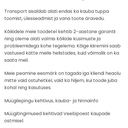
Transport sisaldab alati endas ka kauba tuppa
toomist, ülesseadmist ja vana toote äravedu.
Kõikidele meie toodetel kehtib 2-aastane garantii
ning oleme alati valmis kõikide küsimuste ja
probleemidega kohe tegelema. Kõige kiiremini saab
vastused kätte meile helistades, kuid võimalik on ka
saata meil.
Meie peamine eesmärk on tagada iga kliendi heaolu
mitte vaid ostuhetkel, vaid ka hiljem, kui toode juba
kohal ning kasutuses.
Müügilepingu kehtivus, kauba- ja hinnainfo
Müügitingimused kehtivad Veebipoest kaupade
ostmisel.