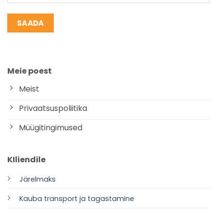
Meie poest
Meist
Privaatsuspoliitika
Müügitingimused
KIliendile
Järelmaks
Kauba transport ja tagastamine