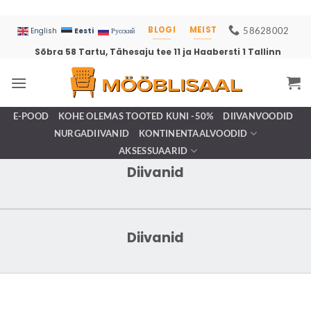
BLOGI
MEIST
58628002
Eesti
English
Русский
Sõbra 58 Tartu, Tähesaju tee 11 ja Haabersti 1 Tallinn
E-POOD
KOHE OLEMAS TOOTED KUNI -50%
DIIVANVOODID
NURGADIIVANID
KONTINENTAALVOODID
AKSESSUAARID
Diivanid
Diivanid