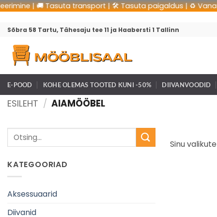
rimine | 🚚 Tasuta transport | 🛠 Tasuta paigaldus | ♻️ Vana möö
Sõbra 58 Tartu, Tähesaju tee 11 ja Haabersti 1 Tallinn
E-POOD
KOHE OLEMAS TOOTED KUNI -50%
DIIVANVOODID
ESILEHT
/
AIAMÖÖBEL
Sinu valikute
KATEGOORIAD
Aksessuaarid
Diivanid