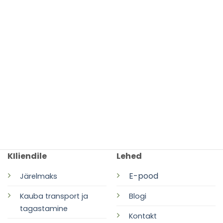
KIliendile
Lehed
E-pood
Järelmaks
Kauba transport ja
Blogi
tagastamine
Kontakt