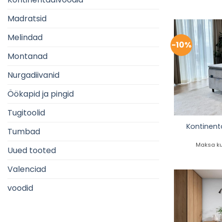
Madratsid
Melindad
-10%
Montanad
Nurgadiivanid
Öökapid ja pingid
Tugitoolid
Kontinent
Tumbad
Maksa ku
Uued tooted
Valenciad
voodid