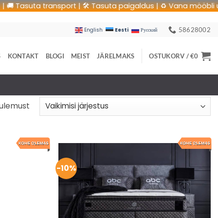
asuta transport | 🛠 Tasuta paigaldus | ♻️ Vana mööbli utilisee
58628002
Eesti
English
Русский
S
KONTAKT
BLOGI
MEIST
JÄRELMAKS
OSTUKORV /
€
0
tulemust
-10%