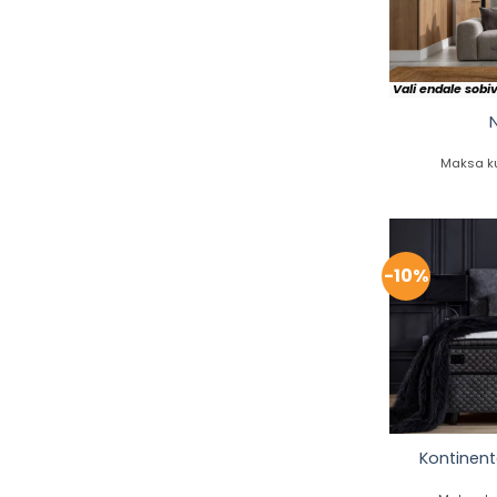
Vali endale sobi
Maksa ku
-10%
Kontinen