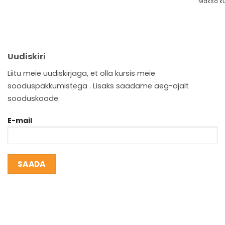
Maksa ku
Uudiskiri
Liitu meie uudiskirjaga, et olla kursis meie
sooduspakkumistega . Lisaks saadame aeg-ajalt
sooduskoode.
E-mail