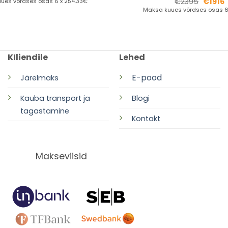
€
2395
€
1916
ues võrdses osas 6 x 254.33€
Maksa kuues võrdses osas 6 
KIliendile
Lehed
E-pood
Järelmaks
Kauba transport ja
Blogi
tagastamine
Kontakt
Makseviisid