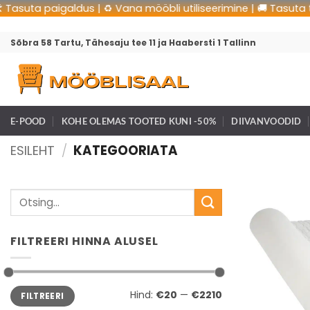
a paigaldus | ♻️ Vana mööbli utiliseerimine | 🚚 Tasuta transpo
Sõbra 58 Tartu, Tähesaju tee 11 ja Haabersti 1 Tallinn
E-POOD
KOHE OLEMAS TOOTED KUNI -50%
DIIVANVOODID
ESILEHT
/
KATEGOORIATA
FILTREERI HINNA ALUSEL
Hind:
€20
—
€2210
FILTREERI