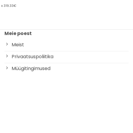
x 319.33€
Meie poest
Meist
Privaatsuspoliitika
Müügitingimused