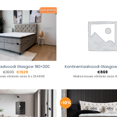
aalvoodi Glasgow 180×200
Kontinentaalvoodi Glasgow
€
1699
€
1529
€
869
ues võrdses osas 6 x 254.83€
Maksa kuues võrdses osas 6 
-10%