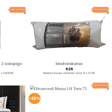
 2 öökapiga
Madratsikaitse
€
25
x 144.83€
Maksa kuues võrdses osas 6 x 4.17€
-20%