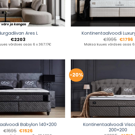
v värv ja kangas
Nurgadiivan Ares L
Kontinentaalvoodi Luxur
€
2203
€
1995
€
1796
ues võrdses osas 6 x 367.17€
Maksa kuues võrdses osas 6
-20%
Kontinentaalvoodi Visco
taalvoodi Babylon 140×200
200×200
€
1695
€
1526