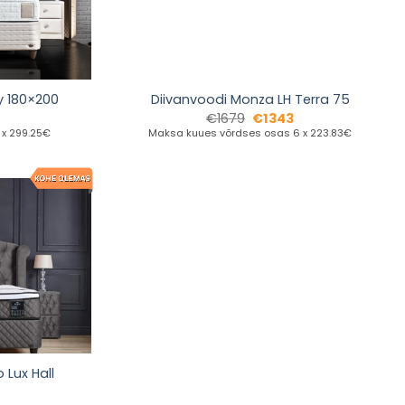
y 180×200
Diivanvoodi Monza LH Terra 75
€
1679
€
1343
 x 299.25€
Maksa kuues võrdses osas 6 x 223.83€
 Lux Hall