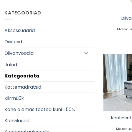
KATEGOORIAD
Diiv
Maksa ku
Aksessuaarid
Diivanid
Diivanvoodid
Jalad
Kategooriata
Kattemadratsid
Kiirmüük
Kohe olemas tooted kuni -50%
Kontinen
Kohvilauad
Maksa ku
Kontinentaalvoodid