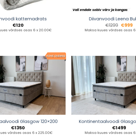
Vali endale sobiv värv ja kangas
anvoodi kattemadrats
Diivanvoodi Leena Bu
€
120
€
1299
€
999
ues võrdses osas 6 x 20.00€
Maksa kuues võrdses osas 6
taalvoodi Glasgow 120×200
Kontinentaalvoodi Glasg
€
1350
€
1499
ues võrdses osas 6 x 225.00€
Maksa kuues võrdses osas 6