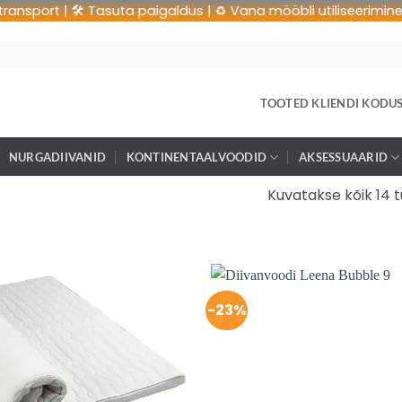
rt | 🛠 Tasuta paigaldus | ♻️ Vana mööbli utiliseerimine | 🚚 T
TOOTED KLIENDI KODU
NURGADIIVANID
KONTINENTAALVOODID
AKSESSUAARID
Kuvatakse kõik 14 
-23%