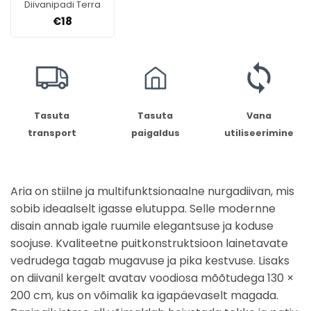
Diivanipadi Terra
€
18
Tasuta
Tasuta
Vana
transport
paigaldus
utiliseerimine
Aria on stiilne ja multifunktsionaalne nurgadiivan, mis
sobib ideaalselt igasse elutuppa. Selle modernne
disain annab igale ruumile elegantsuse ja koduse
soojuse. Kvaliteetne puitkonstruktsioon lainetavate
vedrudega tagab mugavuse ja pika kestvuse. Lisaks
on diivanil kergelt avatav voodiosa mõõtudega 130 ×
200 cm, kus on võimalik ka igapäevaselt magada.