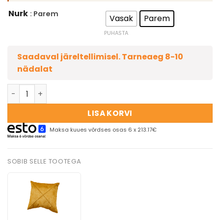
Nurk
: Parem
Vasak
Parem
PUHASTA
Saadaval järeltellimisel. Tarneaeg 8-10
nädalat
LISA KORVI
Maksa kuues võrdses osas 6 x 213.17€
SOBIB SELLE TOOTEGA