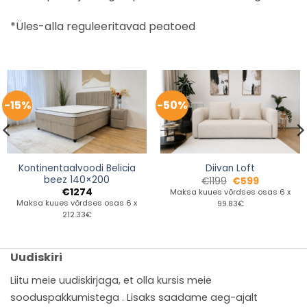
*Üles-alla reguleeritavad peatoed
-15%
-50%
Kontinentaalvoodi Belicia
Diivan Loft
beez 140×200
€
1199
€
599
€
1274
Maksa kuues võrdses osas 6 x
Maksa kuues võrdses osas 6 x
99.83€
212.33€
Uudiskiri
Liitu meie uudiskirjaga, et olla kursis meie
sooduspakkumistega . Lisaks saadame aeg-ajalt