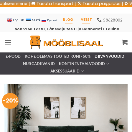
eerimine | 🚚 Tasuta transport | 🛠 Tasuta paigaldus | ♻️ Vana 
BLOGI
MEIST
58628002
Eesti
English
Русский
Sõbra 58 Tartu, Tähesaju tee 11 ja Haabersti 1 Tallinn
E-POOD
KOHE OLEMAS TOOTED KUNI -50%
DIIVANVOODID
NURGADIIVANID
KONTINENTAALVOODID
AKSESSUAARID
-20%