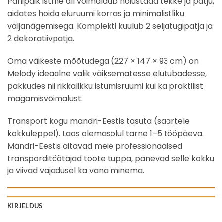
Panipaik istme all võimaldab hoiustada tekke ja patju,
aidates hoida eluruumi korras ja minimalistliku
väljanägemisega. Komplekti kuulub 2 seljatugipatja ja
2 dekoratiivpatja.
Oma väikeste mõõtudega (227 × 147 × 93 cm) on
Melody ideaalne valik väiksematesse elutubadesse,
pakkudes nii rikkalikku istumisruumi kui ka praktilist
magamisvõimalust.
Transport kogu mandri-Eestis tasuta (saartele
kokkuleppel). Laos olemasolul tarne 1–5 tööpäeva.
Mandri-Eestis aitavad meie professionaalsed
transporditöötajad toote tuppa, panevad selle kokku
ja viivad vajadusel ka vana minema.
KIRJELDUS