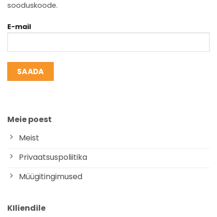
sooduskoode.
E-mail
Meie poest
Meist
Privaatsuspoliitika
Müügitingimused
KIliendile