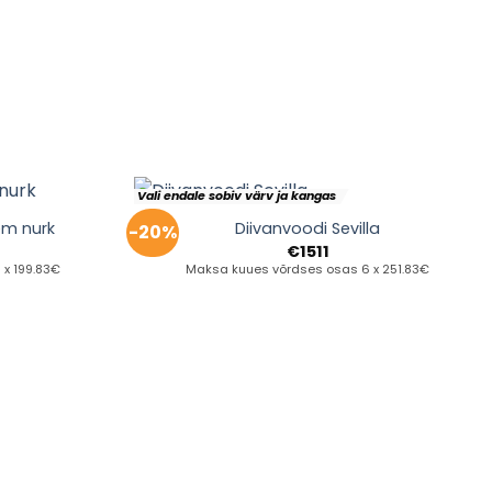
Vali endale sobiv värv ja kangas
em nurk
Diivanvoodi Sevilla
-20%
€
1511
x 199.83€
Maksa kuues võrdses osas 6 x 251.83€