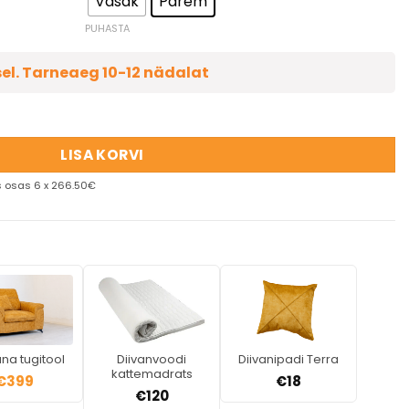
Vasak
Parem
PUHASTA
sel. Tarneaeg 10-12 nädalat
LISA KORVI
 osas 6 x 266.50€
na tugitool
Diivanvoodi
Diivanipadi Terra
kattemadrats
€
399
€
18
€
120