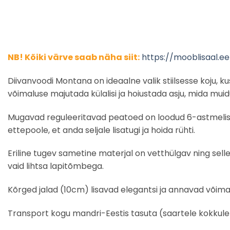
NB! Kõiki värve saab näha siit:
https://mooblisaal.
Diivanvoodi Montana on ideaalne valik stiilsesse koju,
võimaluse majutada külalisi ja hoiustada asju, mida muid
Mugavad reguleeritavad peatoed on loodud 6-astmeliseks
ettepoole, et anda seljale lisatugi ja hoida rühti.
Eriline tugev sametine materjal on vetthülgav ning se
vaid lihtsa lapitõmbega.
Kõrged jalad (10cm) lisavad elegantsi ja annavad võim
Transport kogu mandri-Eestis tasuta (saartele kokkul