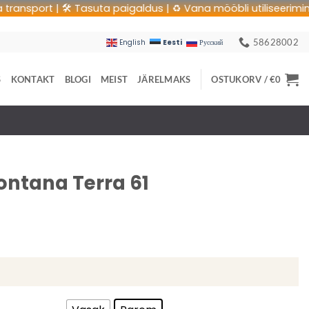
port | 🛠 Tasuta paigaldus | ♻️ Vana mööbli utiliseerimine | 🚚
58628002
Eesti
English
Русский
S
KONTAKT
BLOGI
MEIST
JÄRELMAKS
OSTUKORV /
€
0
ontana Terra 61