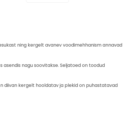
kas pesukast ning kergelt avanev voodimehhanism annavad
es asendis nagu soovitakse. Seljatoed on toodud
n diivan kergelt hooldatav ja plekid on puhastatavad