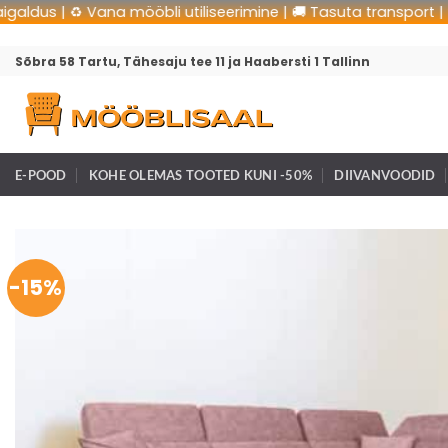
s | ♻️ Vana mööbli utiliseerimine | 🚚 Tasuta transport | 🛠 Ta
Sõbra 58 Tartu, Tähesaju tee 11 ja Haabersti 1 Tallinn
E-POOD
KOHE OLEMAS TOOTED KUNI -50%
DIIVANVOODID
-15%