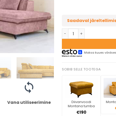
Saadaval järeltellimi
Maksa kuues võrdses
SOBIB SELLE TOOTEGA
Diivanvoodi
Monta
Vana utiliseerimine
Montana tumba
€
190