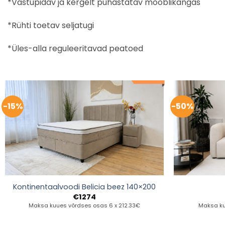
*Vastupidav ja kergelt puhastatav mööblikangas
*Rühti toetav seljatugi
*Üles-alla reguleeritavad peatoed
-15%
-50%
Kontinentaalvoodi Belicia beez 140×200
€
1274
Maksa kuues võrdses osas 6 x 212.33€
Maksa ku