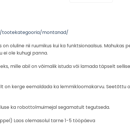
ee/tootekategooria/montanad/
 kus on oluline nii ruumikus kui ka funktsionaalsus. Mahu
u ei ole kuhugi panna.
, mille abil on võimalik istuda või lamada täpselt sellis
llelt on kerge eemaldada ka lemmikloomakarvu. Seetõttu o
aluse ka robottolmuimejal segamatult tegutseda.
eppel) Laos olemasolul tarne 1-5 tööpäeva