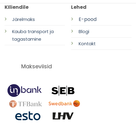
KIliendile
Lehed
E-pood
Järelmaks
Kauba transport ja
Blogi
tagastamine
Kontakt
Makseviisid