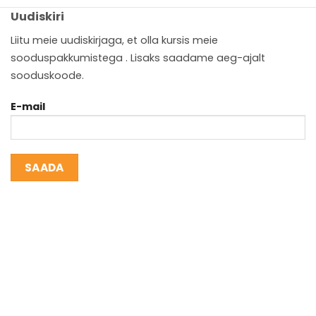
Uudiskiri
Liitu meie uudiskirjaga, et olla kursis meie
sooduspakkumistega . Lisaks saadame aeg-ajalt
sooduskoode.
E-mail