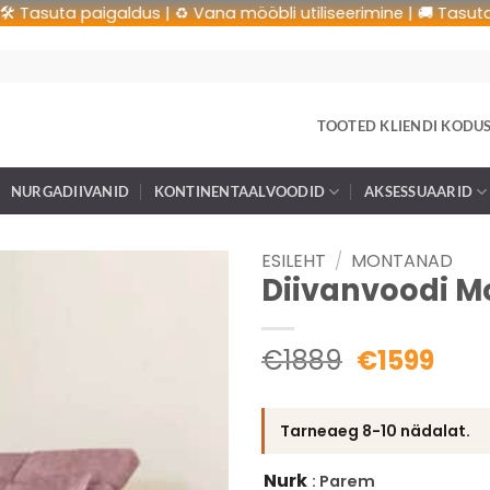
suta paigaldus | ♻️ Vana mööbli utiliseerimine | 🚚 Tasuta trans
TOOTED KLIENDI KODU
NURGADIIVANID
KONTINENTAALVOODID
AKSESSUAARID
ESILEHT
/
MONTANAD
Diivanvoodi M
€
1889
€
1599
Tarneaeg 8-10 nädalat.
Nurk
: Parem