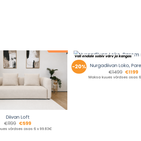
Vali endale sobiv värv ja kangas
Nurgadiivan Loko, Par
-20%
€
1499
€
1199
Maksa kuues võrdses osas 6 
Diivan Loft
€
1199
€
599
ues võrdses osas 6 x 99.83€