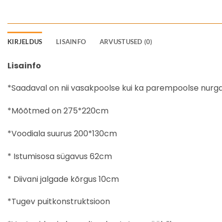
KIRJELDUS
LISAINFO
ARVUSTUSED (0)
Lisainfo
*Saadaval on nii vasakpoolse kui ka parempoolse nurga
*Mõõtmed on 275*220cm
*Voodiala suurus 200*130cm
* Istumisosa sügavus 62cm
* Diivani jalgade kõrgus 10cm
*Tugev puitkonstruktsioon