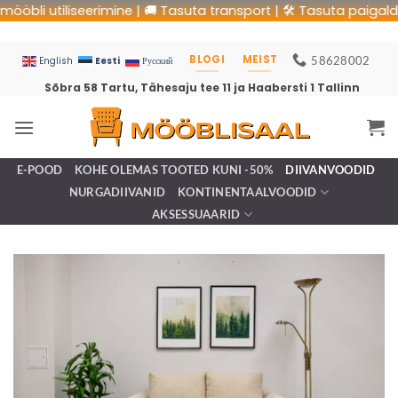
i utiliseerimine | 🚚 Tasuta transport | 🛠 Tasuta paigaldus | 
BLOGI
MEIST
58628002
Eesti
English
Русский
Sõbra 58 Tartu, Tähesaju tee 11 ja Haabersti 1 Tallinn
E-POOD
KOHE OLEMAS TOOTED KUNI -50%
DIIVANVOODID
NURGADIIVANID
KONTINENTAALVOODID
AKSESSUAARID