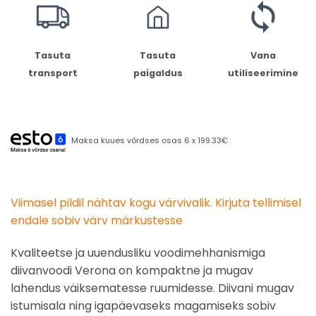
Tasuta
Tasuta
Vana
transport
paigaldus
utiliseerimine
Maksa kuues võrdses osas 6 x 199.33€
Viimasel pildil nähtav kogu värvivalik. Kirjuta tellimisel
endale sobiv värv märkustesse
Kvaliteetse ja uuendusliku voodimehhanismiga
diivanvoodi Verona on kompaktne ja mugav
lahendus väiksematesse ruumidesse. Diivani mugav
istumisala ning igapäevaseks magamiseks sobiv