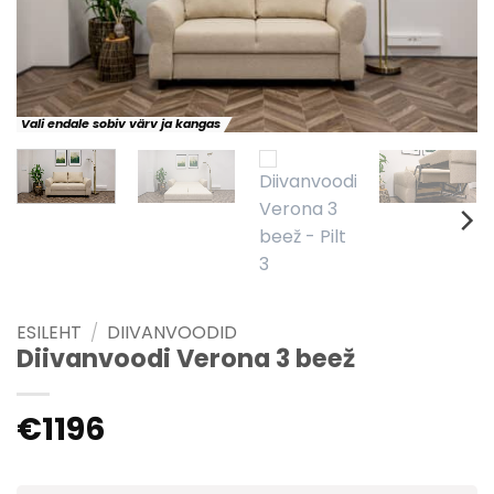
Vali endale sobiv värv ja kangas
ESILEHT
/
DIIVANVOODID
Diivanvoodi Verona 3 beež
€
1196