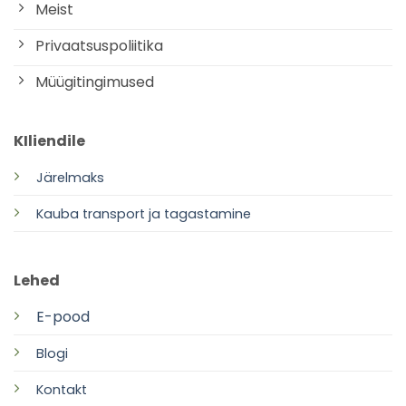
Meist
Privaatsuspoliitika
Müügitingimused
KIliendile
Järelmaks
Kauba transport ja tagastamine
Lehed
E-pood
Blogi
Kontakt