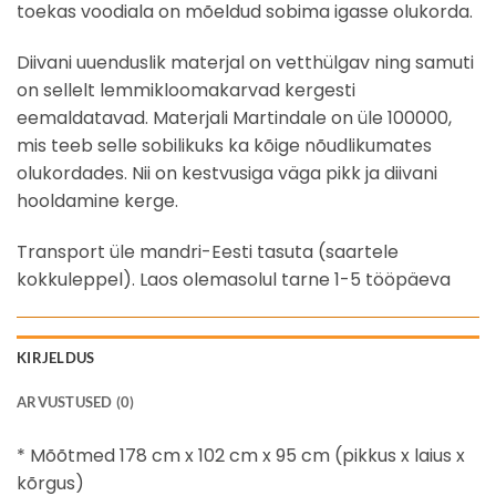
toekas voodiala on mõeldud sobima igasse olukorda.
Diivani uuenduslik materjal on vetthülgav ning samuti
on sellelt lemmikloomakarvad kergesti
eemaldatavad. Materjali Martindale on üle 100000,
mis teeb selle sobilikuks ka kõige nõudlikumates
olukordades. Nii on kestvusiga väga pikk ja diivani
hooldamine kerge.
Transport üle mandri-Eesti tasuta (saartele
kokkuleppel). Laos olemasolul tarne 1-5 tööpäeva
KIRJELDUS
ARVUSTUSED (0)
* Mõõtmed 178 cm x 102 cm x 95 cm (pikkus x laius x
kõrgus)