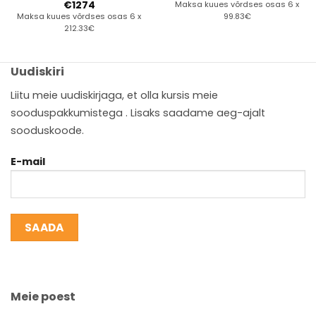
€
1274
Maksa kuues võrdses osas 6 x
Maksa kuues võrdses osas 6 x
99.83€
212.33€
Uudiskiri
Liitu meie uudiskirjaga, et olla kursis meie
sooduspakkumistega . Lisaks saadame aeg-ajalt
sooduskoode.
E-mail
Meie poest