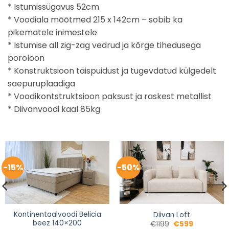
* Istumissügavus 52cm
* Voodiala mõõtmed 215 x 142cm – sobib ka
pikematele inimestele
* Istumise all zig-zag vedrud ja kõrge tihedusega
poroloon
* Konstruktsioon täispuidust ja tugevdatud külgedelt
saepuruplaadiga
* Voodikontstruktsioon paksust ja raskest metallist
* Diivanvoodi kaal 85kg
-15%
-50%
Kontinentaalvoodi Belicia
Diivan Loft
beez 140×200
€
1199
€
599