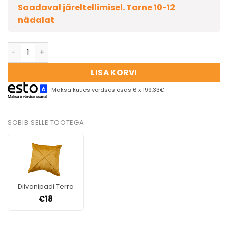
Saadaval järeltellimisel. Tarne 10-12
nädalat
LISA KORVI
Maksa kuues võrdses osas 6 x 199.33€
SOBIB SELLE TOOTEGA
Diivanipadi Terra
€
18