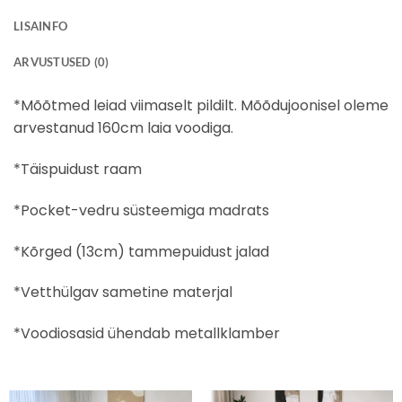
LISAINFO
ARVUSTUSED (0)
*Mõõtmed leiad viimaselt pildilt. Mõõdujoonisel oleme
arvestanud 160cm laia voodiga.
*Täispuidust raam
*Pocket-vedru süsteemiga madrats
*Kõrged (13cm) tammepuidust jalad
*Vetthülgav sametine materjal
*Voodiosasid ühendab metallklamber