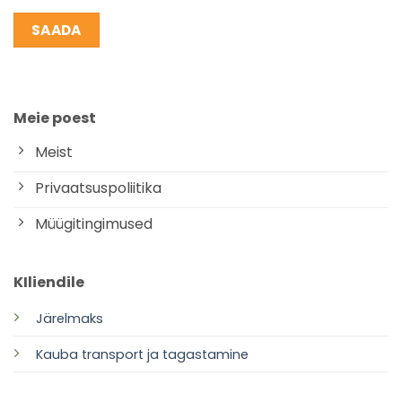
Meie poest
Meist
Privaatsuspoliitika
Müügitingimused
KIliendile
Järelmaks
Kauba transport ja tagastamine