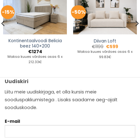
-15%
-50%
Kontinentaalvoodi Belicia
Diivan Loft
beez 140×200
€
1199
€
599
€
1274
Maksa kuues võrdses osas 6 x
Maksa kuues võrdses osas 6 x
99.83€
212.33€
Uudiskiri
Liitu meie uudiskirjaga, et olla kursis meie
sooduspakkumistega . Lisaks saadame aeg-ajalt
sooduskoode.
E-mail