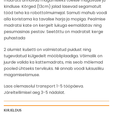
madrats annavad magamiseks tõelise mugavuse ja
kindluse. Kõrged (13cm) jalad lasevad segamatult
tööd teha ka robottolmuimejal. Samuti mahub voodi
alla koristama ka tavalise harja ja mopiga. Pealmise
madratsi kate on kergelt lukuga eemaldatav ning
pesumasinas pestav. Seetõttu on madratsit kerge
puhastada
2 alumist kušetti on valmistatud puidust ning
tugevdatud külgedelt mööbliplaadiga. Võimalik on
juurde valida ka kattemadrats, mis seob mõlemad
pooled ühtseks tervikuks. Nii annab voodi luksusliku
magamiselamuse.
Laos olemasolul transport 1-5 tööpäeva.
Järeltellimisel aeg 3-5 nädalat.
KIRJELDUS