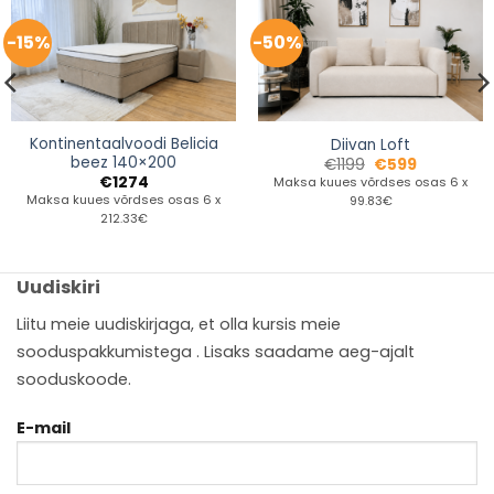
-15%
-50%
Kontinentaalvoodi Belicia
Diivan Loft
beez 140×200
€
1199
€
599
€
1274
Maksa kuues võrdses osas 6 x
Maksa kuues võrdses osas 6 x
99.83€
212.33€
Uudiskiri
Liitu meie uudiskirjaga, et olla kursis meie
sooduspakkumistega . Lisaks saadame aeg-ajalt
sooduskoode.
E-mail