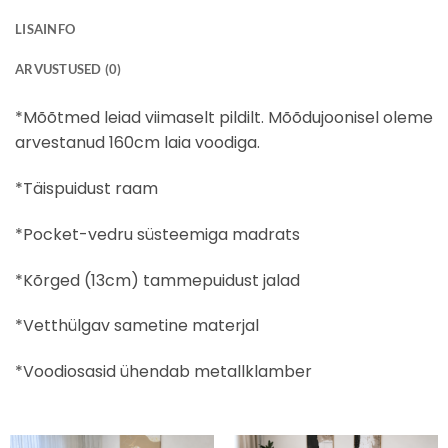
LISAINFO
ARVUSTUSED (0)
*Mõõtmed leiad viimaselt pildilt. Mõõdujoonisel oleme
arvestanud 160cm laia voodiga.
*Täispuidust raam
*Pocket-vedru süsteemiga madrats
*Kõrged (13cm) tammepuidust jalad
*Vetthülgav sametine materjal
*Voodiosasid ühendab metallklamber