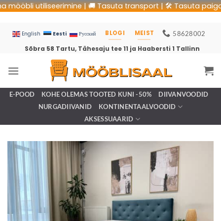
bli utiliseerimine | 🚚 Tasuta transport | 🛠 Tasuta paigaldus 
BLOGI
MEIST
58628002
Eesti
English
Русский
Sõbra 58 Tartu, Tähesaju tee 11 ja Haabersti 1 Tallinn
E-POOD
KOHE OLEMAS TOOTED KUNI -50%
DIIVANVOODID
NURGADIIVANID
KONTINENTAALVOODID
AKSESSUAARID