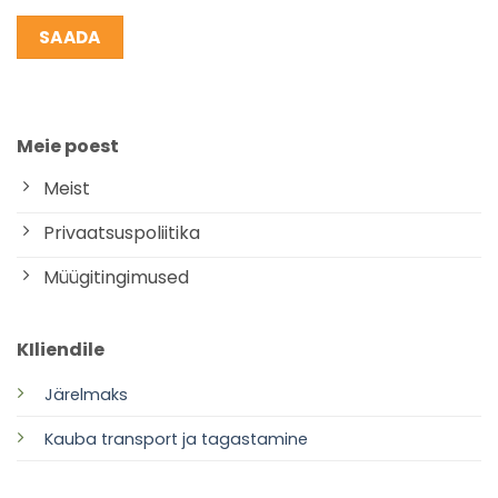
Meie poest
Meist
Privaatsuspoliitika
Müügitingimused
KIliendile
Järelmaks
Kauba transport ja tagastamine