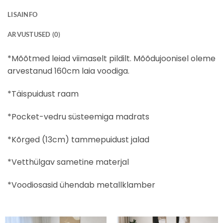
LISAINFO
ARVUSTUSED (0)
*Mõõtmed leiad viimaselt pildilt. Mõõdujoonisel oleme
arvestanud 160cm laia voodiga.
*Täispuidust raam
*Pocket-vedru süsteemiga madrats
*Kõrged (13cm) tammepuidust jalad
*Vetthülgav sametine materjal
*Voodiosasid ühendab metallklamber