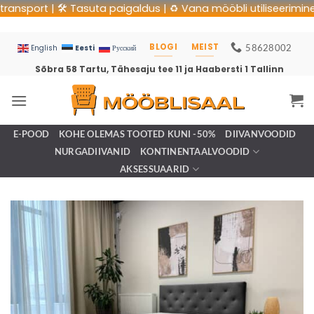
sport | 🛠 Tasuta paigaldus | ♻️ Vana mööbli utiliseerimine | 
BLOGI
MEIST
58628002
Eesti
English
Русский
Sõbra 58 Tartu, Tähesaju tee 11 ja Haabersti 1 Tallinn
E-POOD
KOHE OLEMAS TOOTED KUNI -50%
DIIVANVOODID
NURGADIIVANID
KONTINENTAALVOODID
AKSESSUAARID