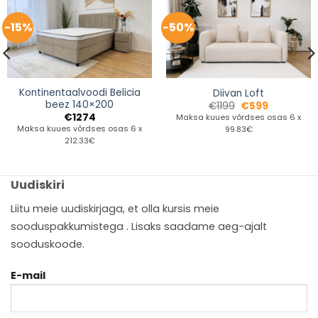
-15%
-50%
Kontinentaalvoodi Belicia
Diivan Loft
beez 140×200
€
1199
€
599
€
1274
Maksa kuues võrdses osas 6 x
Maksa kuues võrdses osas 6 x
99.83€
212.33€
Uudiskiri
Liitu meie uudiskirjaga, et olla kursis meie
sooduspakkumistega . Lisaks saadame aeg-ajalt
sooduskoode.
E-mail