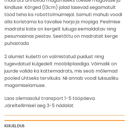
madrats annavad magamiseks tõelise mugavuse ja
kindluse. Kõrged (13cm) jalad lasevad segamatult
tööd teha ka robottolmuimejal. Samuti mahub voodi
alla koristama ka tavalise harja ja mopiga. Pealmise
madratsi kate on kergelt lukuga eemaldatav ning
pesumasinas pestav. Seetõttu on madratsit kerge
puhastada
2 alumist kušetti on valmistatud puidust ning
tugevdatud külgedelt mööbliplaadiga. Võimalik on
juurde valida ka kattemadrats, mis seob mõlemad
pooled ühtseks tervikuks. Nii annab voodi luksusliku
magamiselamuse.
Laos olemasolul transport 1-5 tööpäeva.
Järeltellimisel aeg 3-5 nädalat.
KIRJELDUS