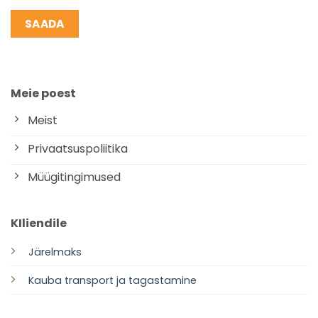
Meie poest
Meist
Privaatsuspoliitika
Müügitingimused
KIliendile
Järelmaks
Kauba transport ja tagastamine