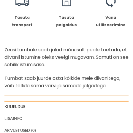
Tasuta
Tasuta
Vana
transport
paigaldus
utiliseerimine
Zeusi tumbale saab jalad mõnusalt peale toetada, et
diivanil istumine oleks veelgi mugavam. Samuti on see
sobilik istumisase.
Tumbat saab juurde osta kõikide meie diivanitega,
võib tellida sama värvi ja samade jalgadega.
KIRJELDUS
LISAINFO
ARVUSTUSED (0)