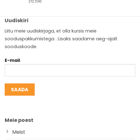
212.33€
Uudiskiri
Liitu meie uudiskirjaga, et olla kursis meie
sooduspakkumistega . Lisaks saadame aeg-ajalt
sooduskoode.
E-mail
Meie poest
Meist