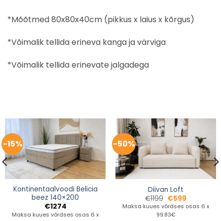
*Mõõtmed 80x80x40cm (pikkus x laius x kõrgus)
*Võimalik tellida erineva kanga ja värviga
*Võimalik tellida erinevate jalgadega
-15%
-50%
Kontinentaalvoodi Belicia
Diivan Loft
beez 140×200
€
1199
€
599
€
1274
Maksa kuues võrdses osas 6 x
Maksa kuues võrdses osas 6 x
99.83€