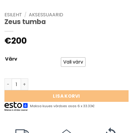
ESILEHT
/
AKSESSUAARID
Zeus tumba
€
200
Värv
Vali värv
LISA KORVI
Maksa kuues võrdses osas 6 x 33.33€