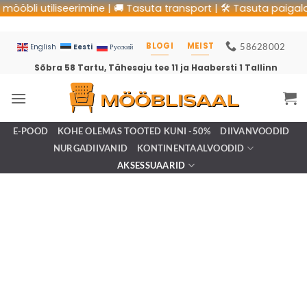
li utiliseerimine | 🚚 Tasuta transport | 🛠 Tasuta paigaldus |
BLOGI
MEIST
58628002
Eesti
English
Русский
Sõbra 58 Tartu, Tähesaju tee 11 ja Haabersti 1 Tallinn
E-POOD
KOHE OLEMAS TOOTED KUNI -50%
DIIVANVOODID
NURGADIIVANID
KONTINENTAALVOODID
AKSESSUAARID