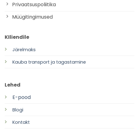
Privaatsuspoliitika
Müügitingimused
KIliendile
Järelmaks
Kauba transport ja tagastamine
Lehed
E-pood
Blogi
Kontakt