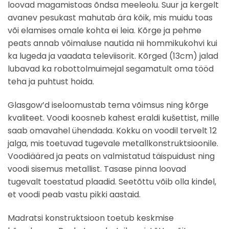
loovad magamistoas õndsa meeleolu. Suur ja kergelt
avanev pesukast mahutab ära kõik, mis muidu toas
või elamises omale kohta ei leia. Kõrge ja pehme
peats annab võimaluse nautida nii hommikukohvi kui
ka lugeda ja vaadata televiisorit. Kõrged (13cm) jalad
lubavad ka robottolmuimejal segamatult oma tööd
teha ja puhtust hoida.
Glasgow’d iseloomustab tema võimsus ning kõrge
kvaliteet. Voodi koosneb kahest eraldi kušettist, mille
saab omavahel ühendada. Kokku on voodil tervelt 12
jalga, mis toetuvad tugevale metallkonstruktsioonile.
Voodiääred ja peats on valmistatud täispuidust ning
voodi sisemus metallist. Tasase pinna loovad
tugevalt toestatud plaadid. Seetõttu võib olla kindel,
et voodi peab vastu pikki aastaid.
Madratsi konstruktsioon toetub keskmise