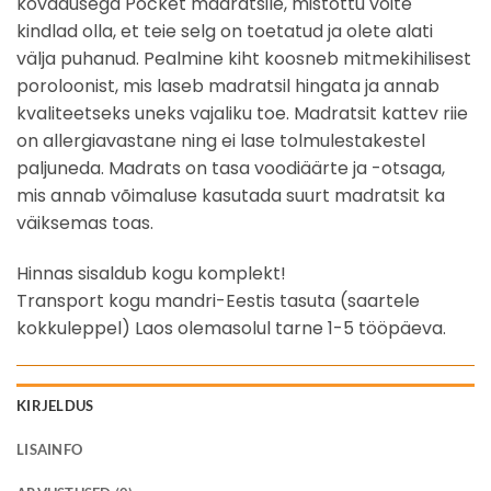
kõvadusega Pocket madratsile, mistõttu võite
kindlad olla, et teie selg on toetatud ja olete alati
välja puhanud. Pealmine kiht koosneb mitmekihilisest
poroloonist, mis laseb madratsil hingata ja annab
kvaliteetseks uneks vajaliku toe. Madratsit kattev riie
on allergiavastane ning ei lase tolmulestakestel
paljuneda. Madrats on tasa voodiäärte ja -otsaga,
mis annab võimaluse kasutada suurt madratsit ka
väiksemas toas.
Hinnas sisaldub kogu komplekt!
Transport kogu mandri-Eestis tasuta (saartele
kokkuleppel) Laos olemasolul tarne 1-5 tööpäeva.
KIRJELDUS
LISAINFO