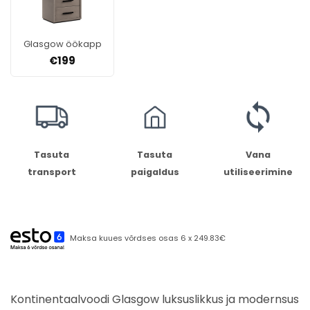
Glasgow öökapp
€
199
Tasuta
Tasuta
Vana
transport
paigaldus
utiliseerimine
Maksa kuues võrdses osas 6 x 249.83€
Kontinentaalvoodi Glasgow luksuslikkus ja modernsus