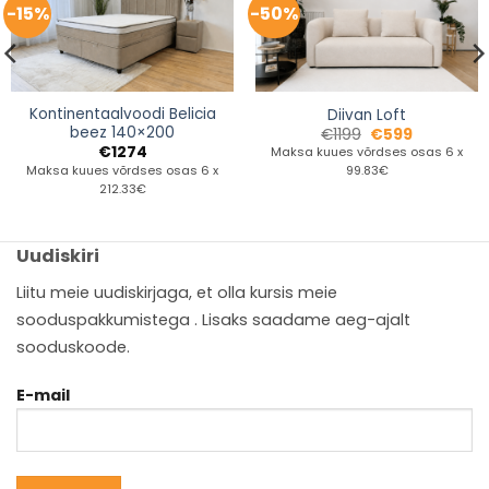
-15%
-50%
Kontinentaalvoodi Belicia
Diivan Loft
beez 140×200
€
1199
€
599
€
1274
Maksa kuues võrdses osas 6 x
Maksa kuues võrdses osas 6 x
99.83€
212.33€
Uudiskiri
Liitu meie uudiskirjaga, et olla kursis meie
sooduspakkumistega . Lisaks saadame aeg-ajalt
sooduskoode.
E-mail