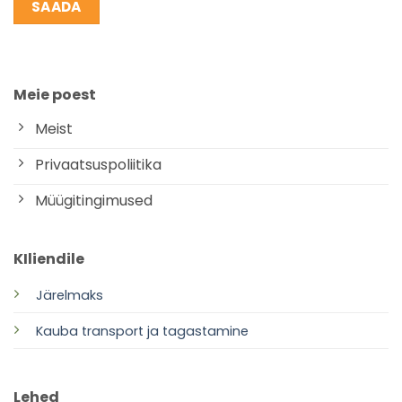
Meie poest
Meist
Privaatsuspoliitika
Müügitingimused
KIliendile
Järelmaks
Kauba transport ja tagastamine
Lehed