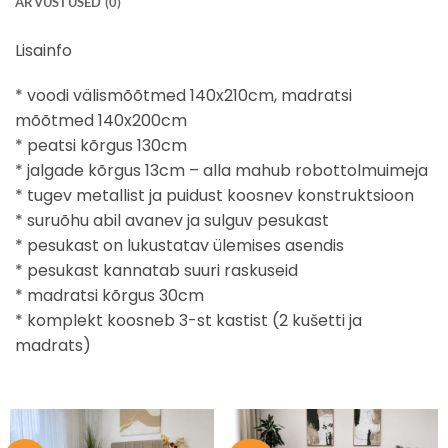
ARVUSTUSED (0)
Lisainfo
* voodi välismõõtmed 140x210cm, madratsi
mõõtmed 140x200cm
* peatsi kõrgus 130cm
* jalgade kõrgus 13cm – alla mahub robottolmuimeja
* tugev metallist ja puidust koosnev konstruktsioon
* suruõhu abil avanev ja sulguv pesukast
* pesukast on lukustatav ülemises asendis
* pesukast kannatab suuri raskuseid
* madratsi kõrgus 30cm
* komplekt koosneb 3-st kastist (2 kušetti ja
madrats)