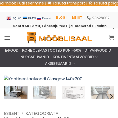
öbli utiliseerimine | 🚚 Tasuta transport | 🛠 Tasuta paigaldus 
BLOGI
MEIST
58628002
Eesti
English
Русский
Sõbra 58 Tartu, Tähesaju tee 11 ja Haabersti 1 Tallinn
E-POOD
KOHE OLEMAS TOOTED KUNI -50%
DIIVANVOODID
NURGADIIVANID
KONTINENTAALVOODID
AKSESSUAARID
ESILEHT
/
KATEGOORIATA