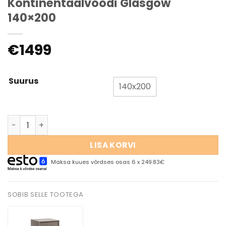
Kontinentaalvoodi Glasgow
140×200
€
1499
Suurus
140x200
LISA KORVI
Maksa kuues võrdses osas 6 x 249.83€
SOBIB SELLE TOOTEGA