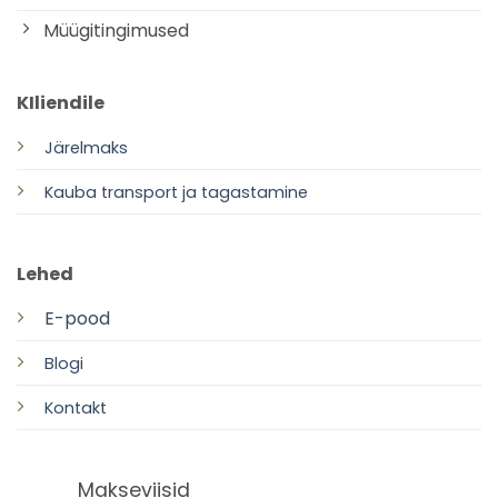
Müügitingimused
KIliendile
Järelmaks
Kauba transport ja tagastamine
Lehed
E-pood
Blogi
Kontakt
Makseviisid