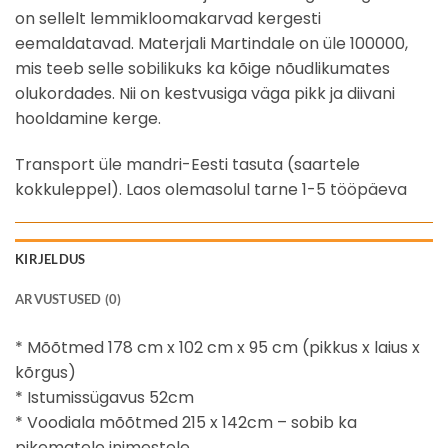
on sellelt lemmikloomakarvad kergesti
eemaldatavad. Materjali Martindale on üle 100000,
mis teeb selle sobilikuks ka kõige nõudlikumates
olukordades. Nii on kestvusiga väga pikk ja diivani
hooldamine kerge.
Transport üle mandri-Eesti tasuta (saartele
kokkuleppel). Laos olemasolul tarne 1-5 tööpäeva
KIRJELDUS
ARVUSTUSED (0)
* Mõõtmed 178 cm x 102 cm x 95 cm (pikkus x laius x
kõrgus)
* Istumissügavus 52cm
* Voodiala mõõtmed 215 x 142cm – sobib ka
pikematele inimestele