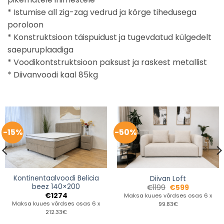
* Istumise all zig-zag vedrud ja kõrge tihedusega
poroloon
* Konstruktsioon täispuidust ja tugevdatud külgedelt
saepuruplaadiga
* Voodikontstruktsioon paksust ja raskest metallist
* Diivanvoodi kaal 85kg
-15%
-50%
Kontinentaalvoodi Belicia
Diivan Loft
beez 140×200
€
1199
€
599
€
1274
Maksa kuues võrdses osas 6 x
Maksa kuues võrdses osas 6 x
99.83€
212.33€