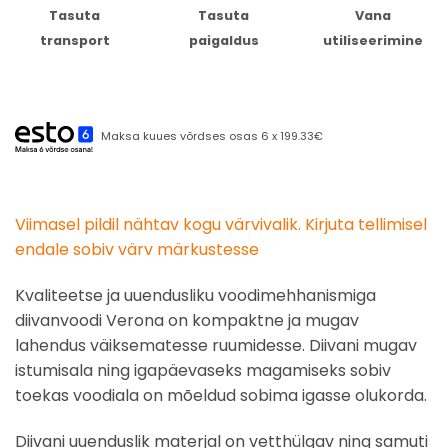
Tasuta
Tasuta
Vana
transport
paigaldus
utiliseerimine
Maksa kuues võrdses osas 6 x 199.33€
Viimasel pildil nähtav kogu värvivalik. Kirjuta tellimisel
endale sobiv värv märkustesse
Kvaliteetse ja uuendusliku voodimehhanismiga
diivanvoodi Verona on kompaktne ja mugav
lahendus väiksematesse ruumidesse. Diivani mugav
istumisala ning igapäevaseks magamiseks sobiv
toekas voodiala on mõeldud sobima igasse olukorda.
Diivani uuenduslik materjal on vetthülgav ning samuti