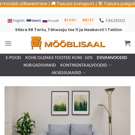
li utiliseerimine | 🚚 Tasuta transport | 🛠 Tasuta paigaldus |
BLOGI
MEIST
58628002
Eesti
English
Русский
Sõbra 58 Tartu, Tähesaju tee 11 ja Haabersti 1 Tallinn
E-POOD
KOHE OLEMAS TOOTED KUNI -50%
DIIVANVOODID
NURGADIIVANID
KONTINENTAALVOODID
AKSESSUAARID