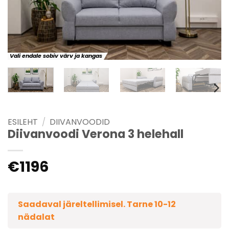
Vali endale sobiv värv ja kangas
ESILEHT
/
DIIVANVOODID
Diivanvoodi Verona 3 helehall
€
1196
Saadaval järeltellimisel. Tarne 10-12
nädalat