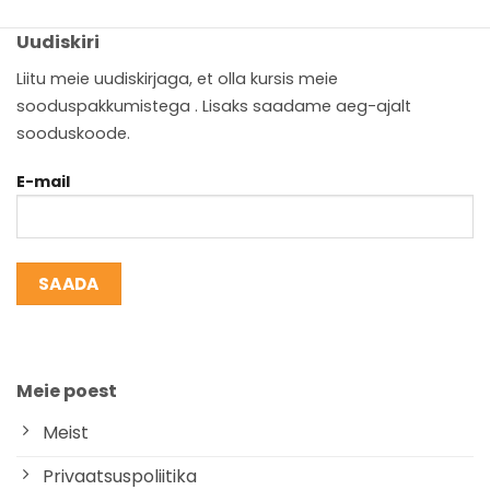
Uudiskiri
Liitu meie uudiskirjaga, et olla kursis meie
sooduspakkumistega . Lisaks saadame aeg-ajalt
sooduskoode.
E-mail
Meie poest
Meist
Privaatsuspoliitika